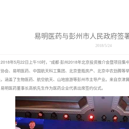
易明医药与彭州市人民政府签
2018/5/24
2018年5月22日上午10时，“成都·彭州2018年北京投资推介会暨项
资协会、易明医药、中国航天科工集团、北京壹瓶房产、北京中农劲腾等举
元，涵盖了生物医药、航空航天、山地旅游等彭州市主导产业。来自京津冀
，易明医药董事长高帆先生作为医药企业代表出席签约仪式。