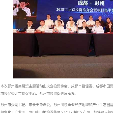
本次彭州招商引资主题活动由央企投资协会、成都市投促委、成都市国
都市投促委北京投促中心、彭州市投资促进局承办。
彭州市委副书记、市长王锋君说，彭州围绕重塑经济地理和产业生态圈建设
、绿色化工产业园、龙门山山地旅游集聚区)产业功能区布局，加快建设航