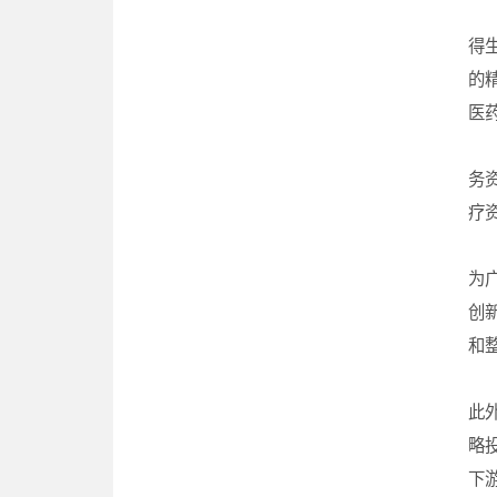
依
得
的
医
2
务
疗
利
为
创
和
易
此
略
下