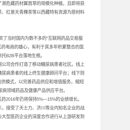
濒危藏药材翼首草的规模化种植，且即将获
茶、红景天青稞茶等以西藏特有资源为原材料
资了当时国内为数不多的“互联网药品交易服
军医药电商的雄心，有利于其多年积累整合的医
托B2B平台落地生根。
网公司合作打造了移动糖尿病患者社区。线上
糖尿病患者的线上终生健康顾问平台；线下则
直供模式，以完善药品供应和增值服务，缩短
尿病领域药品及健康产品供应平台。
016年仍将保持5%—15%的业绩增长。
东，接受了天士力、济川等业内知名企业的战
与大型医药企业的深度合作进行从上游研发到