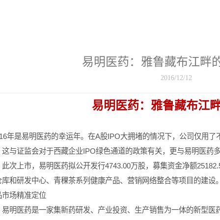
易明医药：雅鲁藏布江畔
2016/12/12
易明医药：雅鲁藏布江
16
年是易明医药的幸运年。在A股IPO大拥堵的情况下，公司仅用了
。这与证监会对于西藏企业IPO绿色通道的政策有关，更与易明医药
。此次上市，易明医药拟公开发行4743.00万股，募集资金净额2518
仓库和研发中心、青稞茶系列健康产品、营销网络整合等项目的建设
品市场精准定位
明医药是一家集新药研发、产业投资、生产销售为一体的新型医药