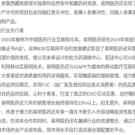
靠西藏高原得天独厚的自然条件和藏药材资源，易明医药还实现了
生产许可的项目包含玛咖红景天冲饮、青稞人参果冲饮、玛咖人参果
精制产品。
药行业先行者
015年被称为中国医药行业互联网元年。易明医药却在2014年就投
资格证书A证”。这种B2B互联网平台的发展模式彰显了易明医药进
资源价值的发挥，使公司未来设计的处方药调拨中心、配送中心可以依
用移动互联网技术，易明医药还与以APP为载体的移动医疗互联
广大患者提供高质量的用药咨询服务，实现糖尿病的慢病管理，成为
新药品供应模式，实现F2C（由厂家及直控药店直达消费者）的药品
整合药品供应链，让利于患者，打造了真正的O2O互动互惠、治疗糖
明医药近几年的销售增长始终保持在15%以上。如无意外，易明医药2
外，热衷于借力的易明医药近年来一直在不断引入外部战略投资性股
投资。在资本合作的同时，易明医药还在兼顾行业的资源整合，通过
游市场的全产业链布局，用市场化手段打造资源合理配置的平台。