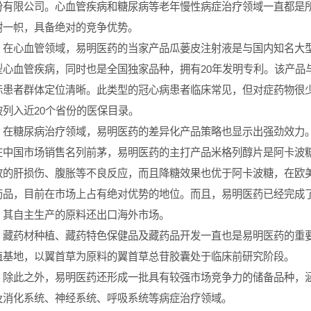
份有限公司。心血管疾病和糖尿病等老年慢性病症治疗领域一直都是
树一帜，具备绝对的竞争优势。
心血管领域，易明医药的当家产品瓜蒌皮注射液是与国内知名大型
型心血管疾病，同时也是全国独家品种，拥有20年发明专利。该产品
标患者群体定位清晰。此类型的冠心病患者临床常见，但对症药物很
被列入近20个省份的医保目录。
糖尿病治疗领域，易明医药的差异化产品策略也显示出强劲效力。
在中国市场销售名列前茅，易明医药的主打产品米格列醇片是阿卡波
致的肝损伤、腹胀等不良反应，而且降糖效果也优于阿卡波糖，在欧
药品，目前在市场上占有绝对优势的地位。而且，易明医药已经完成
，其自主生产的原料还出口海外市场。
药材种植、藏药特色保健品及藏药品开发一直也是易明医药的重要
植基地，以翼首草为原料的翼首草总苷胶囊处于临床前研究阶段。
此之外，易明医药还形成一批具有较强市场竞争力的储备品种，涵
及消化系统、神经系统、呼吸系统等病症治疗领域。