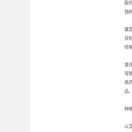
股
独
在
塞
目
经
在
直
导
类
品
藏
种
除
以