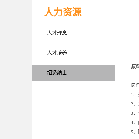
人力资源
人才理念
人才培养
原
招贤纳士
岗
1
、
2
、
3
、
4
、
5
、