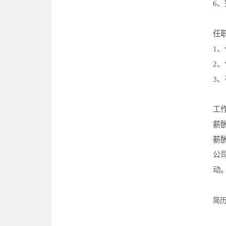
6
、
任
1
、
2
、
3
、
工
薪酬
薪
公
动
简历