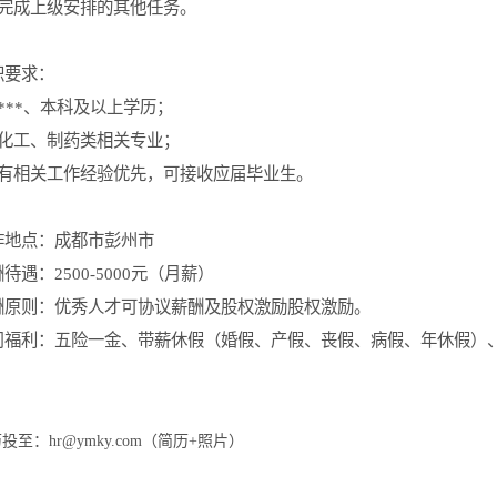
完成上级安排的其他任务。
职要求：
***、本科及以上学历；
化工、制药类相关专业；
有相关工作经验优先，可接收应届毕业生。
作地点：成都市彭州市
待遇：2500-5000元（月薪）
酬原则：优秀人才可协议薪酬及股权激励股权激励。
司福利：五险一金、带薪休假（婚假、产假、丧假、病假、年休假）
。
投至：hr@ymky.com（简历+照片）